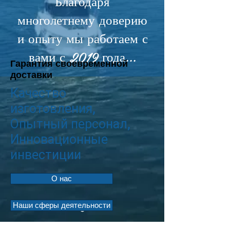
Благодаря
многолетнему доверию
и опыту
мы работаем с
вами с 2019 года...
Гарантия своевременной
доставки
Качество
изготовления,
Опытный персонал,
Инновационные
инвестиции
О нас
Наши сферы деятельности